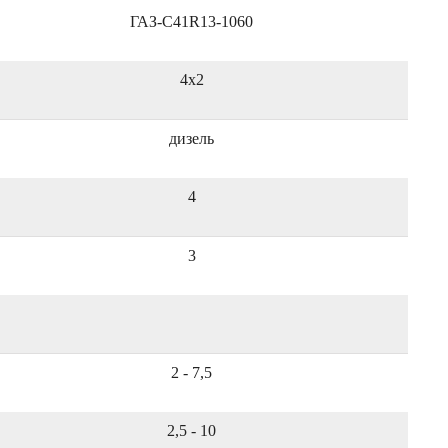
ГАЗ-C41R13-1060
4x2
дизель
4
3
2 - 7,5
2,5 - 10